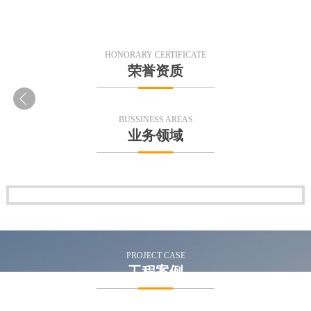
READ MORE
HONORARY CERTIFICATE
荣誉资质
BUSSINESS AREAS
业务领域
PROJECT CASE
工程案例