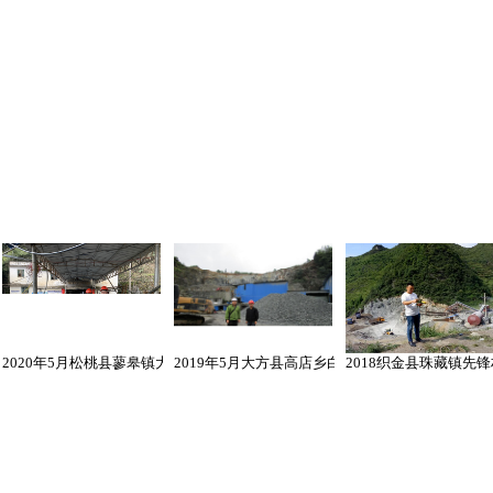
2020年5月松桃县蓼皋镇大坪盖锰矿项目 安全评价业务网上公开信息表
2019年5月大方县高店乡白龙村玄武岩矿建设项目
2018织金县珠藏镇先