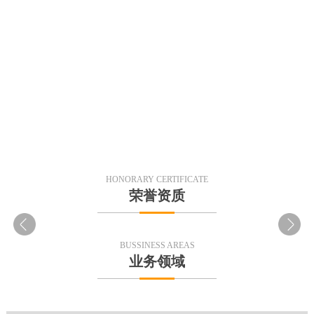
READ MORE
READ MORE
HONORARY CERTIFICATE
荣誉资质
BUSSINESS AREAS
业务领域